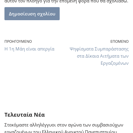
αυτόν τον πλοηγό για την επόμενη φορά που θα σχολιάσω.
ΠΡΟΗΓΟΎΜΕΝΟ
ΕΠΌΜΕΝΟ
Η 1η Μάη είναι απεργία
Ψηφίσματα Συμπαράστασης
στα Δίκαια Αιτήματα των
Εργαζομένων
Τελευταία Νέα
Στεκόμαστε αλληλέγγυοι στον αγώνα των συμβασιούχων
εργαζομένων του Ελληνικού Ανοικτού Πανεπιστημίου