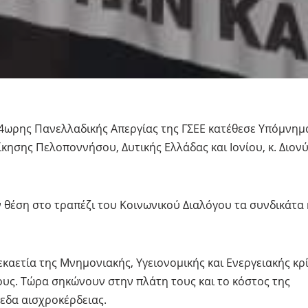
24ωρης Πανελλαδικής Απεργίας της ΓΣΕΕ κατέθεσε Υπόμνημ
κησης Πελοποννήσου, Δυτικής Ελλάδας και Ιονίου, κ. Διον
 θέση στο τραπέζι του Κοινωνικού Διαλόγου τα συνδικάτα 
καετία της Μνημονιακής, Υγειονομικής και Ενεργειακής κρ
ους. Τώρα σηκώνουν στην πλάτη τους και το κόστος της
πεδα αισχροκέρδειας.