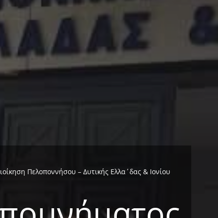
οίκηση Πελοποννήσου – Δυτικής Ελλα΄δας & Ιονίου
Υπομνήματος