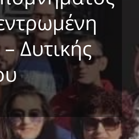
κεντρωμένη
– Δυτικής
ου