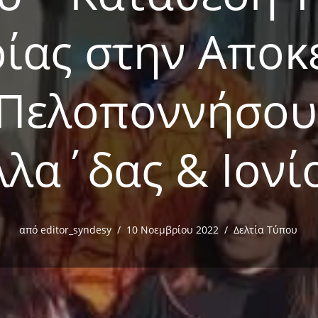
ίας στην Απο
 Πελοποννήσου 
λλα΄δας & Ιονί
από
editor_syndesy
10 Νοεμβρίου 2022
Δελτία Τύπου