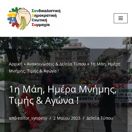
Μεταπηδήστε
στο
περιεχόμενο
Αρχική
»
Ανακοινώσεις & Δελτία Τύπου
»
1η Μάη, Ημέρα
Μνήμης, Τιμής & Αγώνα !
1η Μάη, Ημέρα Μνήμης,
Τιμής & Αγώνα !
από
editor_syndesy
2 Μαΐου 2023
Δελτία Τύπου